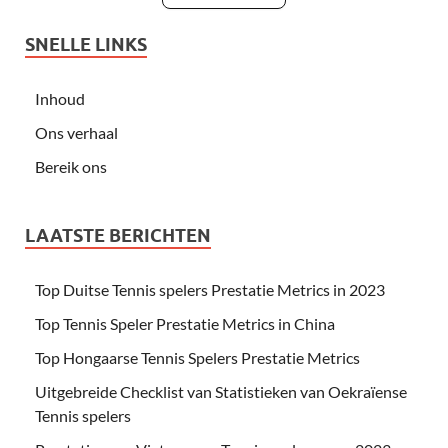
SNELLE LINKS
Inhoud
Ons verhaal
Bereik ons
LAATSTE BERICHTEN
Top Duitse Tennis spelers Prestatie Metrics in 2023
Top Tennis Speler Prestatie Metrics in China
Top Hongaarse Tennis Spelers Prestatie Metrics
Uitgebreide Checklist van Statistieken van Oekraïense
Tennis spelers