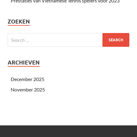
Prestaties van Vietnamese Tennis spelers voor 2023
ZOEKEN
ARCHIEVEN
December 2025
November 2025