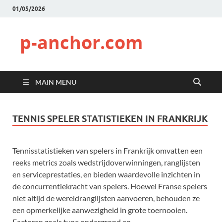
01/05/2026
p-anchor.com
MAIN MENU
TENNIS SPELER STATISTIEKEN IN FRANKRIJK
Tennisstatistieken van spelers in Frankrijk omvatten een
reeks metrics zoals wedstrijdoverwinningen, ranglijsten
en serviceprestaties, en bieden waardevolle inzichten in
de concurrentiekracht van spelers. Hoewel Franse spelers
niet altijd de wereldranglijsten aanvoeren, behouden ze
een opmerkelijke aanwezigheid in grote toernooien.
Factoren zoals type ondergrond en