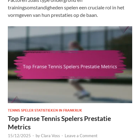
trainingsomstandigheden spelen een cruciale rol in het
vormgeven van hun prestaties op de baan.
TENNIS SPELER STATISTIEKEN IN FRANKRIJK
Top Franse Tennis Spelers Prestatie
Metrics
15/12/2025
-
by
Clara Voss
-
Leave a Comment