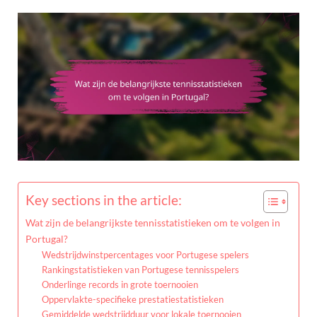
Key sections in the article:
Wat zijn de belangrijkste tennisstatistieken om te volgen in
Portugal?
Wedstrijdwinstpercentages voor Portugese spelers
Rankingstatistieken van Portugese tennisspelers
Onderlinge records in grote toernooien
Oppervlakte-specifieke prestatiestatistieken
Gemiddelde wedstrijdduur voor lokale toernooien