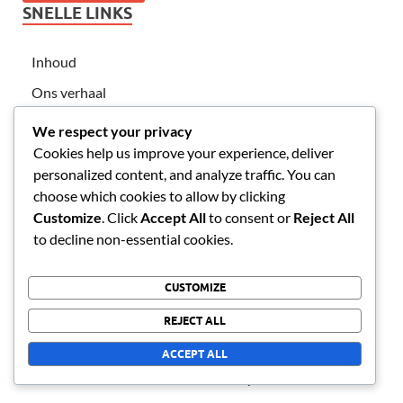
SNELLE LINKS
Inhoud
Ons verhaal
Bereik ons
We respect your privacy
Cookies help us improve your experience, deliver
personalized content, and analyze traffic. You can
LAATSTE BERICHTEN
choose which cookies to allow by clicking
Customize
. Click
Accept All
to consent or
Reject All
Top Duitse Tennis spelers Prestatie Metrics in 2023
to decline non-essential cookies.
Top Tennis Speler Prestatie Metrics in China
CUSTOMIZE
Top Hongaarse Tennis Spelers Prestatie Metrics
REJECT ALL
Uitgebreide Checklist van Statistieken van Oekraïense
Tennis spelers
ACCEPT ALL
Prestaties van Vietnamese Tennis spelers voor 2023