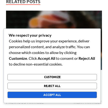
RELATED POSTS
We respect your privacy
Cookies help us improve your experience, deliver
personalized content, and analyze traffic. You can
choose which cookies to allow by clicking
Customize
. Click
Accept All
to consent or
Reject All
to decline non-essential cookies.
Top Indonesische Tennis spelers Prestatie Metrics
CUSTOMIZE
02/12/2025
REJECT ALL
ACCEPT ALL
PREVIOUS ARTICLE
NEXT ARTICLE