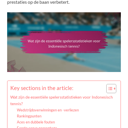
prestaties op de baan verbetert.
Key sections in the article:
Wat zijn de essentiële spelersstatistieken voor Indonesisch
tennis?
Wedstrijdoverwinningen en -verliezen
Rankingpunten
Aces en dubbele fouten
Eerste serve percentage